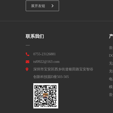
展开友链
联系我们
音
0755-23126881
D
tsf0922@163.com
无
深圳市宝安区西乡街道银田路宝安智谷
充
创新科技园D座503-505
电
模
音